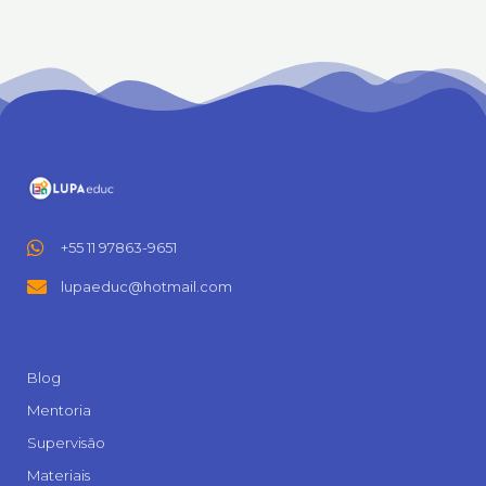
+55 11 97863-9651
lupaeduc@hotmail.com
Blog
Mentoria
Supervisão
Materiais